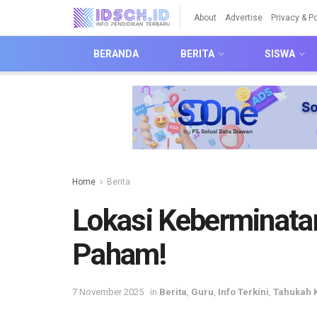
About
Advertise
Privacy & Po
BERANDA
BERITA
SISWA
Home
Berita
Lokasi Keberminata
Paham!
7 November 2025
in
Berita
,
Guru
,
Info Terkini
,
Tahukah 