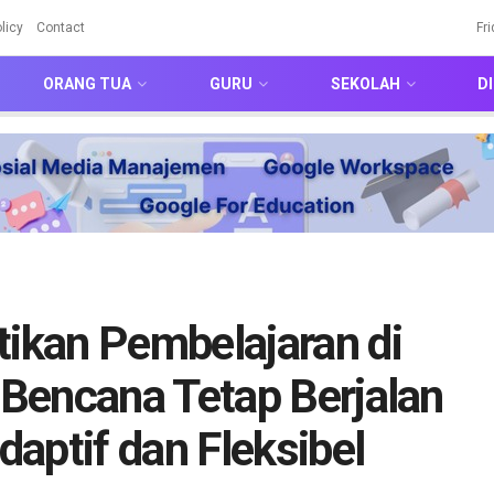
licy
Contact
Fr
ORANG TUA
GURU
SEKOLAH
DI
kan Pembelajaran di
Bencana Tetap Berjalan
aptif dan Fleksibel