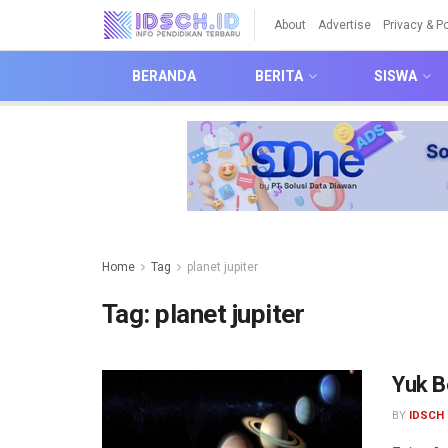
About
Advertise
Privacy & Po
BERANDA
BERITA
SISWA
Home
Tag
planet jupiter
Tag:
planet jupiter
Yuk B
BY
IDSCH 