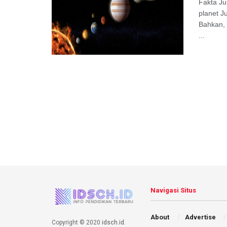
Fakta Ju
planet J
Bahkan, 
...
Navigasi Situs
About
Advertise
Copyright © 2020
idsch.id
.