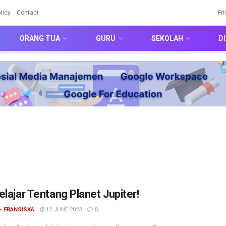
licy
Contact
Fr
ORANG TUA
GURU
SEKOLAH
DI
elajar Tentang Planet Jupiter!
- FRANSISKA
12 JUNE 2023
0