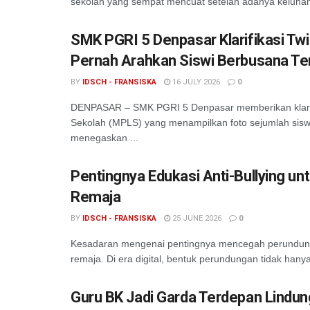
sekolah yang sempat mencuat setelah adanya keluhan d
SMK PGRI 5 Denpasar Klarifikasi Tw
Pernah Arahkan Siswi Berbusana Te
BY
IDSCH - FRANSISKA
16 JULY 2026
0
DENPASAR – SMK PGRI 5 Denpasar memberikan klarifi
Sekolah (MPLS) yang menampilkan foto sejumlah siswi
menegaskan ...
Pentingnya Edukasi Anti-Bullying u
Remaja
BY
IDSCH - FRANSISKA
25 JUNE 2026
0
Kesadaran mengenai pentingnya mencegah perundungan
remaja. Di era digital, bentuk perundungan tidak hanya 
Guru BK Jadi Garda Terdepan Lindung