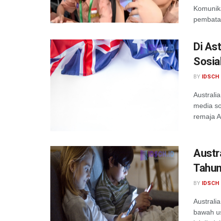
Komunika
pembatas
Di As
Sosia
BY
IDSCH 
Australi
media so
remaja A
Austr
Tahun
BY
IDSCH 
Australi
bawah u