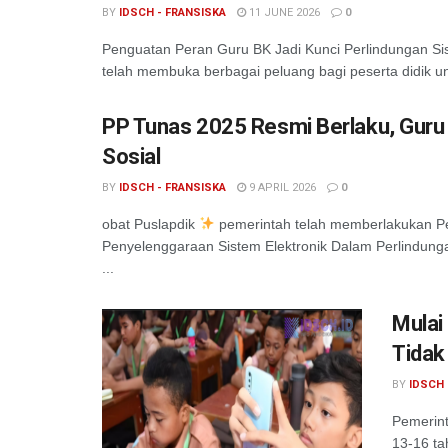
BY
IDSCH - FRANSISKA
11 JUNE 2026
0
Penguatan Peran Guru BK Jadi Kunci Perlindungan Sisw
telah membuka berbagai peluang bagi peserta didik un
PP Tunas 2025 Resmi Berlaku, Guru 
Sosial
BY
IDSCH - FRANSISKA
9 APRIL 2026
0
obat Puslapdik
pemerintah telah memberlakukan Pe
Penyelenggaraan Sistem Elektronik Dalam Perlindung
...
Mulai
Tidak
BY
IDSCH 
Pemerint
13-16 ta