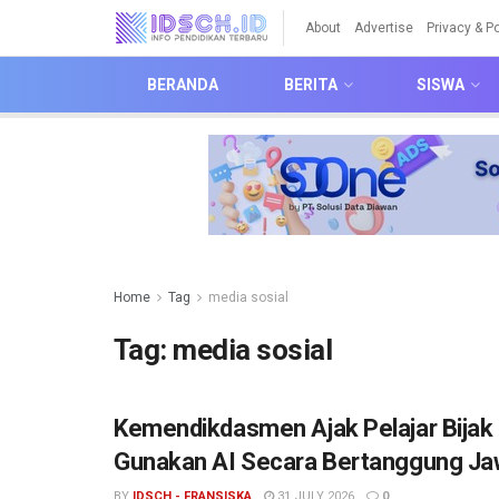
About
Advertise
Privacy & Po
BERANDA
BERITA
SISWA
Home
Tag
media sosial
Tag:
media sosial
Kemendikdasmen Ajak Pelajar Bijak B
Gunakan AI Secara Bertanggung J
BY
IDSCH - FRANSISKA
31 JULY 2026
0