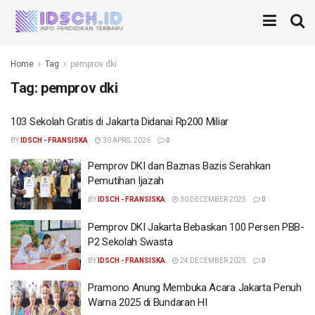
Home
Tag
pemprov dki
Tag:
pemprov dki
103 Sekolah Gratis di Jakarta Didanai Rp200 Miliar
BY
IDSCH - FRANSISKA
30 APRIL 2026
0
Pemprov DKI dan Baznas Bazis Serahkan
Pemutihan Ijazah
BY
IDSCH - FRANSISKA
30 DECEMBER 2025
0
Pemprov DKI Jakarta Bebaskan 100 Persen PBB-
P2 Sekolah Swasta
BY
IDSCH - FRANSISKA
24 DECEMBER 2025
0
Pramono Anung Membuka Acara Jakarta Penuh
Warna 2025 di Bundaran HI