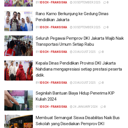
BY
IDSCH - FRANSISKA
30 SEPTEMBER 2025
0
Rano Karno Berkunjung ke Gedung Dinas
Pendidikan Jakarta
BY
IDSCH - FRANSISKA
30 SEPTEMBER 2025
0
Seluruh Pegawai Pemprov DKI Jakarta Wajib Naik
Transportasi Umum Setiap Rabu
BY
IDSCH - FRANSISKA
20 AUGUST 2025
0
Kepala Dinas Pendidikan Provinsi DKI Jakarta
Nahdiana mengapresiasi setiap prestasi peserta
didik.
BY
IDSCH - FRANSISKA
20 AUGUST 2025
0
Seginilah Bantuan Biaya Hidup Penerima KIP
Kuliah 2024
BY
IDSCH - FRANSISKA
24 JANUARY 2024
0
Membuat Semangat Siswa Disabilitas Naik Bus
Sekolah yang Disediakan Pemprov DKI