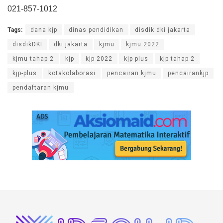
021-857-1012
Tags:
dana kjp
dinas pendidikan
disdik dki jakarta
disdikDKI
dki jakarta
kjmu
kjmu 2022
kjmu tahap 2
kjp
kjp 2022
kjp plus
kjp tahap 2
kjp-plus
kotakolaborasi
pencairan kjmu
pencairankjp
pendaftaran kjmu