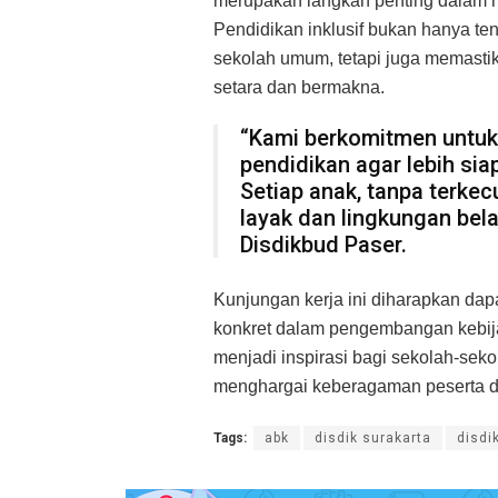
merupakan langkah penting dalam 
Pendidikan inklusif bukan hanya te
sekolah umum, tetapi juga memasti
setara dan bermakna.
“Kami berkomitmen untuk
pendidikan agar lebih si
Setiap anak, tanpa terke
layak dan lingkungan bel
Disdikbud Paser.
Kunjungan kerja ini diharapkan dap
konkret dalam pengembangan kebijak
menjadi inspirasi bagi sekolah-sek
menghargai keberagaman peserta di
Tags:
abk
disdik surakarta
disdi