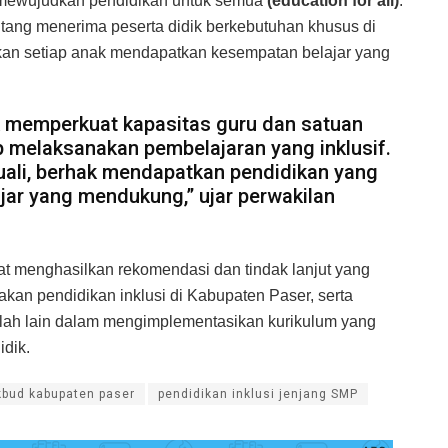
mewujudkan pendidikan untuk semua
(education for all)
.
ntang menerima peserta didik berkebutuhan khusus di
kan setiap anak mendapatkan kesempatan belajar yang
 memperkuat kapasitas guru dan satuan
ap melaksanakan pembelajaran yang inklusif.
cuali, berhak mendapatkan pendidikan yang
ajar yang mendukung,” ujar perwakilan
at menghasilkan rekomendasi dan tindak lanjut yang
an pendidikan inklusi di Kabupaten Paser, serta
olah lain dalam mengimplementasikan kurikulum yang
dik.
kbud kabupaten paser
pendidikan inklusi jenjang SMP