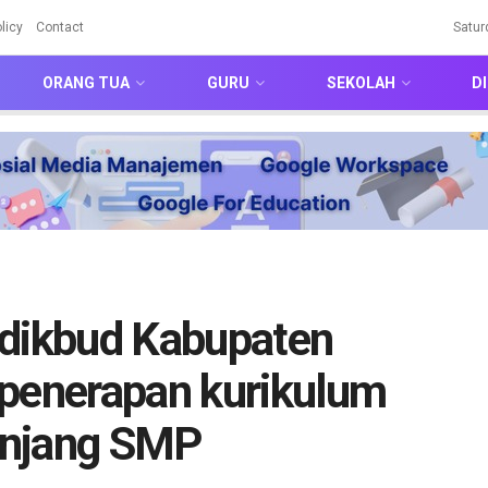
licy
Contact
Satur
ORANG TUA
GURU
SEKOLAH
DI
sdikbud Kabupaten
 penerapan kurikulum
jenjang SMP