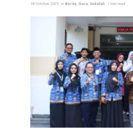
18 October 2025
in
Berita
,
Guru
,
Sekolah
1 min read