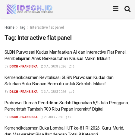
Home
Tag
Interactive flat panel
Tag:
Interactive flat panel
SLBN Purwosari Kudus Manfaatkan AI dan Interactive Flat Panel,
Pembelajaran Anak Berkebutuhan Khusus Makin Inklusif
BY
IDSCH - FRANSISKA
3 AUGUST 2026
0
Kemendikdasmen Revitalisasi SLBN Purwosari Kudus dan
Salurkan Buku Bacaan Bermutu untuk Sekolah Inklusif
BY
IDSCH - FRANSISKA
3 AUGUST 2026
0
Prabowo: Rumah Pendidikan Sudah Digunakan 6,9 Juta Pengguna,
Pemerintah Tambah 700 Ribu Papan Interaktif Digital
BY
IDSCH - FRANSISKA
23 JULY 2026
0
Kemendikdasmen Buka Lomba HUT ke-81 RI 2026, Guru, Murid,
dan Masyarakat Bisa Ikut dengan Total 8 Kategori