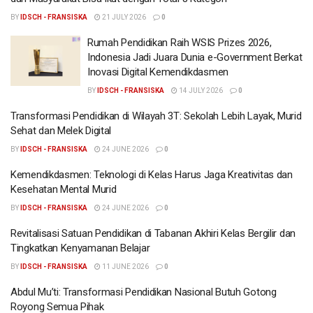
BY
IDSCH - FRANSISKA
21 JULY 2026
0
Rumah Pendidikan Raih WSIS Prizes 2026,
Indonesia Jadi Juara Dunia e-Government Berkat
Inovasi Digital Kemendikdasmen
BY
IDSCH - FRANSISKA
14 JULY 2026
0
Transformasi Pendidikan di Wilayah 3T: Sekolah Lebih Layak, Murid
Sehat dan Melek Digital
BY
IDSCH - FRANSISKA
24 JUNE 2026
0
Kemendikdasmen: Teknologi di Kelas Harus Jaga Kreativitas dan
Kesehatan Mental Murid
BY
IDSCH - FRANSISKA
24 JUNE 2026
0
Revitalisasi Satuan Pendidikan di Tabanan Akhiri Kelas Bergilir dan
Tingkatkan Kenyamanan Belajar
BY
IDSCH - FRANSISKA
11 JUNE 2026
0
Abdul Mu’ti: Transformasi Pendidikan Nasional Butuh Gotong
Royong Semua Pihak