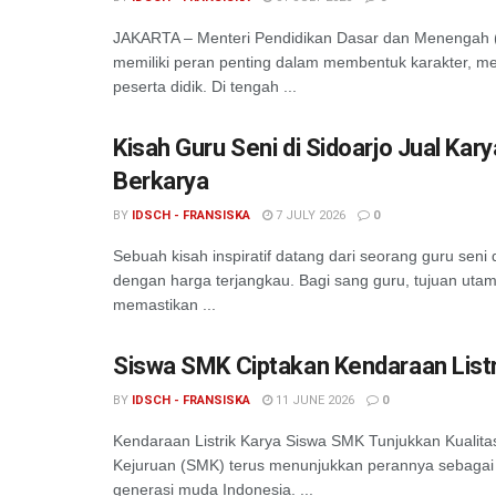
JAKARTA – Menteri Pendidikan Dasar dan Menengah 
memiliki peran penting dalam membentuk karakter, m
peserta didik. Di tengah ...
Kisah Guru Seni di Sidoarjo Jual K
Berkarya
BY
IDSCH - FRANSISKA
7 JULY 2026
0
Sebuah kisah inspiratif datang dari seorang guru seni
dengan harga terjangkau. Bagi sang guru, tujuan ut
memastikan ...
Siswa SMK Ciptakan Kendaraan Listri
BY
IDSCH - FRANSISKA
11 JUNE 2026
0
Kendaraan Listrik Karya Siswa SMK Tunjukkan Kualita
Kejuruan (SMK) terus menunjukkan perannya sebagai 
generasi muda Indonesia. ...