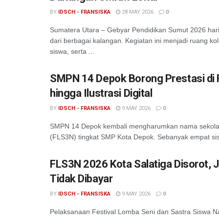
BY
IDSCH - FRANSISKA
28 MAY 2026
0
Sumatera Utara – Gebyar Pendidikan Sumut 2026 hari
dari berbagai kalangan. Kegiatan ini menjadi ruang k
siswa, serta ...
SMPN 14 Depok Borong Prestasi di F
hingga Ilustrasi Digital
BY
IDSCH - FRANSISKA
9 MAY 2026
0
SMPN 14 Depok kembali mengharumkan nama sekolah 
(FLS3N) tingkat SMP Kota Depok. Sebanyak empat siswa
FLS3N 2026 Kota Salatiga Disorot, 
Tidak Dibayar
BY
IDSCH - FRANSISKA
9 MAY 2026
0
Pelaksanaan Festival Lomba Seni dan Sastra Siswa Na