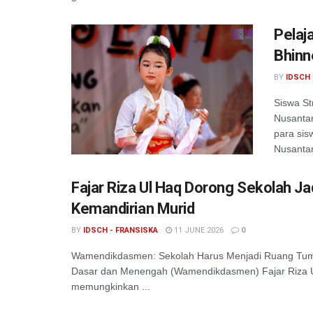
Pelaj
Bhinn
BY
IDSCH 
Siswa St
Nusantar
para si
Nusantar
Fajar Riza Ul Haq Dorong Sekolah J
Kemandirian Murid
BY
IDSCH - FRANSISKA
11 JUNE 2026
0
Wamendikdasmen: Sekolah Harus Menjadi Ruang Tumbu
Dasar dan Menengah (Wamendikdasmen) Fajar Riza U
memungkinkan ...