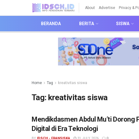
About
Advertise
Privacy & Po
BERANDA
BERITA
SISWA
Home
Tag
kreativitas siswa
Tag:
kreativitas siswa
Mendikdasmen Abdul Mu’ti Dorong Pe
Digital di Era Teknologi
BY
IDSCH - FRANSISKA
31 JULY 2026
0