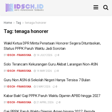
Home
Tag
tenaga honorer
Tag:
tenaga honorer
Wakil Ketua DPR Minta Penataan Honorer Segera Dituntaskan,
Status PPPK Paruh Waktu Jadi Sorotan
BY
IDSCH - FRANSISKA
14 JULY 2026
0
Solo Terancam Kekurangan Guru Akibat Larangan Non-ASN
BY
IDSCH - FRANSISKA
14 MAY 2026
0
Guru Non ASN di Sekolah Negeri Hanya Tersisa 7 Bulan
BY
IDSCH - FRANSISKA
5 MAY 2026
0
Kabar Baik! Gaji PPPK Paruh Waktu Dijamin APBD hingga 2027
BY
IDSCH - FRANSISKA
21 APRIL 2026
0
Gaji PPPK Paruh Waktu Dijamin Aman hingga 2027, Pemda