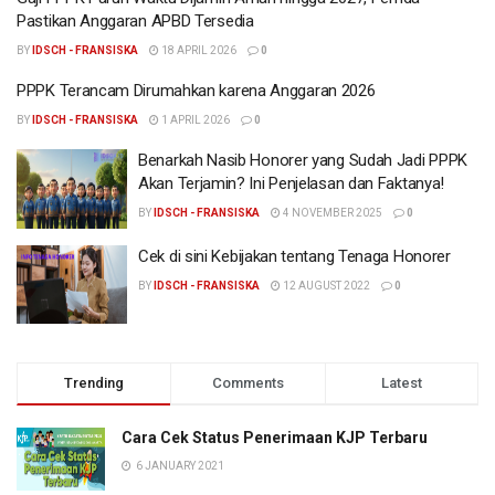
Pastikan Anggaran APBD Tersedia
BY
IDSCH - FRANSISKA
18 APRIL 2026
0
PPPK Terancam Dirumahkan karena Anggaran 2026
BY
IDSCH - FRANSISKA
1 APRIL 2026
0
Benarkah Nasib Honorer yang Sudah Jadi PPPK
Akan Terjamin? Ini Penjelasan dan Faktanya!
BY
IDSCH - FRANSISKA
4 NOVEMBER 2025
0
Cek di sini Kebijakan tentang Tenaga Honorer
BY
IDSCH - FRANSISKA
12 AUGUST 2022
0
Trending
Comments
Latest
Cara Cek Status Penerimaan KJP Terbaru
6 JANUARY 2021