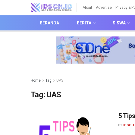
About
Advertise
Privacy & Po
BERANDA
BERITA
SISWA
Home
Tag
UAS
Tag:
UAS
5 Tip
BY
IDSCH 