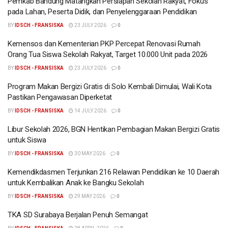
Pemkab Bandung Matangkan Persiapan Sekolah Rakyat, Fokus
pada Lahan, Peserta Didik, dan Penyelenggaraan Pendidikan
BY
IDSCH - FRANSISKA
23 JULY 2026
0
Kemensos dan Kementerian PKP Percepat Renovasi Rumah
Orang Tua Siswa Sekolah Rakyat, Target 10.000 Unit pada 2026
BY
IDSCH - FRANSISKA
23 JULY 2026
0
Program Makan Bergizi Gratis di Solo Kembali Dimulai, Wali Kota
Pastikan Pengawasan Diperketat
BY
IDSCH - FRANSISKA
14 JULY 2026
0
Libur Sekolah 2026, BGN Hentikan Pembagian Makan Bergizi Gratis
untuk Siswa
BY
IDSCH - FRANSISKA
30 MAY 2026
0
Kemendikdasmen Terjunkan 216 Relawan Pendidikan ke 10 Daerah
untuk Kembalikan Anak ke Bangku Sekolah
BY
IDSCH - FRANSISKA
29 MAY 2026
0
TKA SD Surabaya Berjalan Penuh Semangat