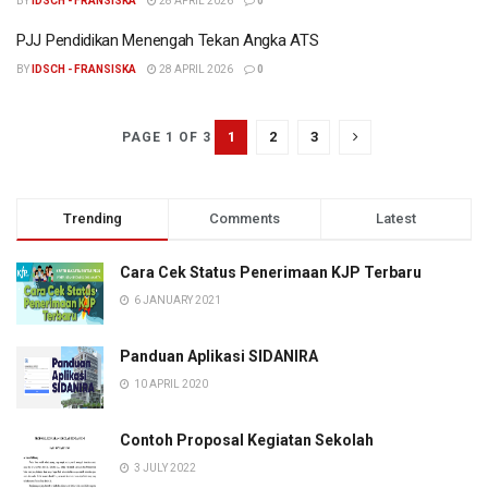
BY
IDSCH - FRANSISKA
28 APRIL 2026
0
PJJ Pendidikan Menengah Tekan Angka ATS
BY
IDSCH - FRANSISKA
28 APRIL 2026
0
1
2
3
PAGE 1 OF 3
Trending
Comments
Latest
Cara Cek Status Penerimaan KJP Terbaru
6 JANUARY 2021
Panduan Aplikasi SIDANIRA
10 APRIL 2020
Contoh Proposal Kegiatan Sekolah
3 JULY 2022